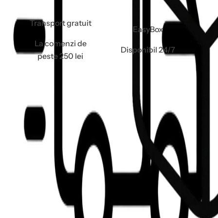
Transport gratuit
EasyBox
La comenzi de
Disponibil 24/7
peste 250 lei