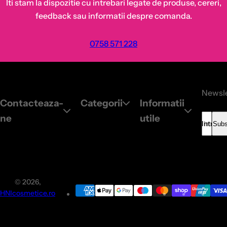
Iti stam la dispozitie cu intrebari legate de produse, cereri,
feedback sau informatii despre comanda.
0758 571 228
Newsle
Contacteaza-
Categorii
Informatii
ne
utile
Introdu
Subs
© 2026,
HNIcosmetice.ro