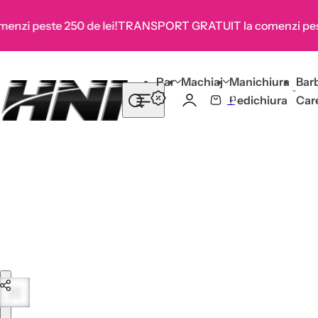
Sari la conținut
 peste 250 de lei!
TRANSPORT GRATUIT la comenzi peste 2
C
T
Par
Machiaj
Manichiura
Bar
C
0
Pedichiura
Car
C
C
-
a
o
u
ș
t
ă
r
u
j
,
s
Sari la informațiile despre produs
e
r